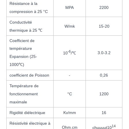
Résistance à la
MPA
2200
compression à 25 °C
Conductivité
W/mk
15-20
thermique à 25 ℃
Coefficient de
température
-6
3.0-3.2
10
/℃
Expansion (25-
1000℃)
coefficient de Poisson
-
0,26
Température de
fonctionnement
°C
1200
maximale
Rigidité diélectrique
Kv/mm
16
Résistivité électrique à
14
Ohm.cm
chuuuut10