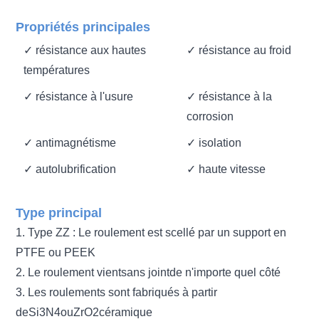
Propriétés principales
✓ résistance aux hautes
✓ résistance au froid
températures
✓ résistance à l'usure
✓ résistance à la
corrosion
✓ antimagnétisme
✓ isolation
✓ autolubrification
✓ haute vitesse
Type principal
1.
Type ZZ : Le roulement est scellé par un support en
PTFE ou PEEK
2.
Le roulement vient
sans joint
de n'importe quel côté
3.
Les roulements sont fabriqués à partir
de
Si3N4
ou
ZrO2
céramique