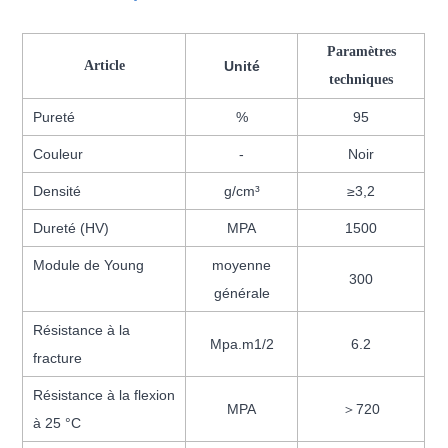
Paramètres
Article
Unité
techniques
Pureté
%
95
Couleur
-
Noir
Densité
g/cm³
≥3,2
Dureté (HV)
MPA
1500
Module de Young
moyenne
300
générale
Résistance à la
Mpa.m1/2
6.2
fracture
Résistance à la flexion
MPA
＞720
à 25 °C