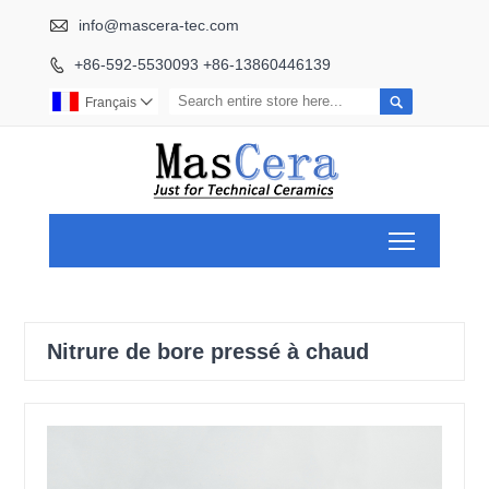

info@mascera-tec.com
+86-592-5530093 +86-13860446139


Français

Toggle ma
Nitrure de bore pressé à chaud